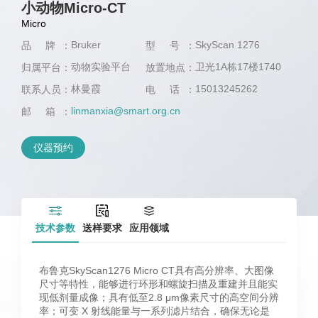
小动物Micro-CT
Micro
Bruker
SkyScan 1276
品 牌：
型 号：
动物实验平台
卫光1A栋17楼1740
归属平台：
放置地点：
林曼霞
15013245262
联系人员：
电 话：
linmanxia@smart.org.cn
邮 箱：
仪器预约
技术参数
送样要求
应用领域
布鲁克SkyScan1276 Micro CT具有高分辨率、大图像
尺寸等特性，能够进行环形和螺旋扫描及重建并且能实
现低剂量成像；具有低至2.8 μm像素尺寸的高空间分辨
率；可变 X 射线能量与一系列滤片结合，确保无论是