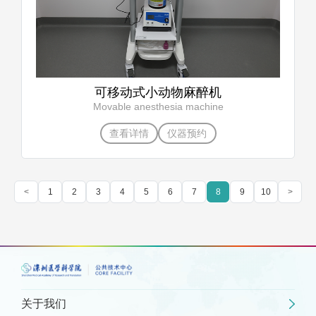
可移动式小动物麻醉机
Movable anesthesia machine
查看详情
仪器预约
<
1
2
3
4
5
6
7
8
9
10
>
关于我们